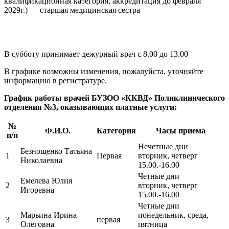
квалификационная категория, аккредитация до февраля
2029г.) — старшая медицинская сестра
В субботу принимает дежурный врач с 8.00 до 13.00
В графике возможны изменения, пожалуйста, уточняйте
информацию в регистратуре.
График работы врачей БУЗОО «ККВД» Поликлинического
отделения №3, оказывающих платные услуги:
№
Ф.И.О.
Категория
Часы приема
п/п
Нечетные дни
Безнощенко Татьяна
1
Первая
вторник, четверг
Николаевна
15.00.-16.00
Четные дни
Емелева Юлия
2
вторник, четверг
Игоревна
15.00.-16.00
Четные дни
Марьина Ирина
понедельник, среда,
3
первая
Олеговна
пятница