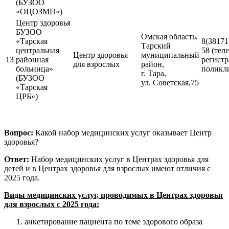
(БУЗОО
«ОЦОЗМП»)
Центр здоровья
БУЗОО
Омская область,
«Тарская
8(38171
Тарский
центральная
58 (тел
Центр здоровья
муниципальный
13
районная
регист
для взрослых
район,
больница»
поликл
г. Тара,
(БУЗОО
ул. Советская,75
«Тарская
ЦРБ»)
Вопрос:
Какой набор медицинских услуг оказывает Центр
здоровья?
Ответ:
Набор медицинских услуг в Центрах здоровья для
детей и в Центрах здоровья для взрослых имеют отличия с
2025 года.
Виды медицинских услуг, проводимых в Центрах здоровья
для взрослых с 2025 года:
анкетирование пациента по теме здорового образа