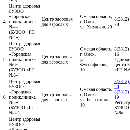
Центр здоровья
БУЗОО
«Городская
Омская область,
Центр здоровья
8(3812)
4
поликлиника
г. Омск,
для взрослых
78
№4»
ул. Химиков, 20
(БУЗОО «ГП
№4»)
Центр здоровья
БУЗОО
Омская область,
8(3812)
«Городская
г. Омск,
16
Центр здоровья
5
поликлиника
ул.
Единый
для взрослых
№6»
Фугенфирова,
центр 
(БУЗОО «ГП
10
«ГП №
№6»)
Центр здоровья
8(3812)
БУЗОО
20
Омская область,
«Городская
8(3812)
Центр здоровья
г. Омск,
6
поликлиника
19
для взрослых
ул. Багратиона,
№8»
Регистр
10
(БУЗОО «ГП
БУЗОО
№8»)
№8»
Центр здоровья
БУЗОО
«Детская