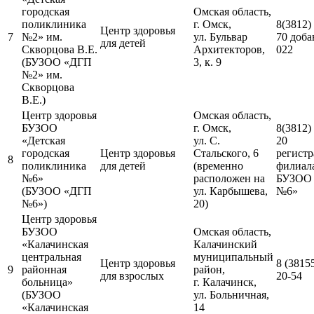
городская
Омская область,
поликлиника
г. Омск,
8(3812)
Центр здоровья
7
№2» им.
ул. Бульвар
70 доба
для детей
Скворцова В.Е.
Архитекторов,
022
(БУЗОО «ДГП
3, к. 9
№2» им.
Скворцова
В.Е.)
Центр здоровья
Омская область,
БУЗОО
г. Омск,
8(3812)
«Детская
ул. С.
20
городская
Центр здоровья
Стальского, 6
регистр
8
поликлиника
для детей
(временно
филиал
№6»
расположен на
БУЗОО
(БУЗОО «ДГП
ул. Карбышева,
№6»
№6»)
20)
Центр здоровья
БУЗОО
Омская область,
«Калачинская
Калачинский
центральная
муниципальный
Центр здоровья
8 (38155
9
районная
район,
для взрослых
20-54
больница»
г. Калачинск,
(БУЗОО
ул. Больничная,
«Калачинская
14