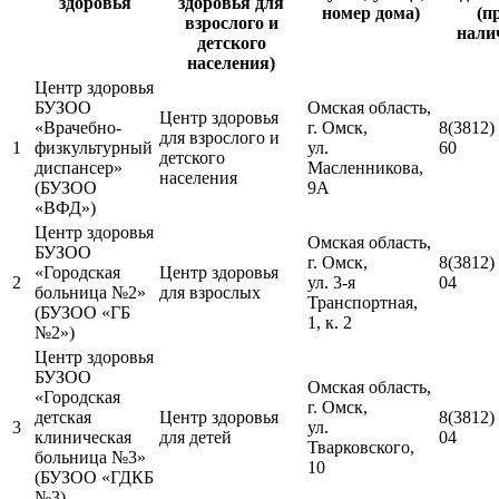
здоровья
здоровья для
номер дома)
(п
взрослого и
нали
детского
населения)
Центр здоровья
БУЗОО
Омская область,
Центр здоровья
«Врачебно-
г. Омск,
8(3812)
для взрослого и
1
физкультурный
ул.
60
детского
диспансер»
Масленникова,
населения
(БУЗОО
9А
«ВФД»)
Центр здоровья
Омская область,
БУЗОО
г. Омск,
8(3812)
«Городская
Центр здоровья
2
ул. 3-я
04
больница №2»
для взрослых
Транспортная,
(БУЗОО «ГБ
1, к. 2
№2»)
Центр здоровья
БУЗОО
Омская область,
«Городская
г. Омск,
детская
Центр здоровья
8(3812)
3
ул.
клиническая
для детей
04
Тварковского,
больница №3»
10
(БУЗОО «ГДКБ
№3)