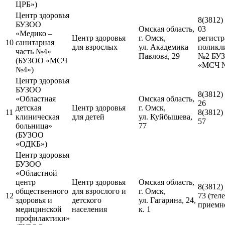
ЦРБ»)
Центр здоровья
8(3812)
БУЗОО
Омская область,
03
«Медико –
Центр здоровья
г. Омск,
регистр
10
санитарная
для взрослых
ул. Академика
поликл
часть №4»
Павлова, 29
№2 БУ
(БУЗОО «МСЧ
«МСЧ 
№4»)
Центр здоровья
БУЗОО
8(3812)
«Областная
Омская область,
26
детская
Центр здоровья
г. Омск,
11
8(3812)
клиническая
для детей
ул. Куйбышева,
57
больница»
77
(БУЗОО
«ОДКБ»)
Центр здоровья
БУЗОО
«Областной
центр
Центр здоровья
Омская область,
8(3812)
общественного
для взрослого и
г. Омск,
12
73 (тел
здоровья и
детского
ул. Гагарина, 24,
приемн
медицинской
населения
к. 1
профилактики»