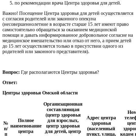
по рекомендации врача Центра здоровья для детей.
Важно! Посещение Центра здоровья для детей осуществляется
с согласия родителей или законного опекуна
(несовершеннолетние в возрасте старше 15 лет имеют право
самостоятельно обращаться за оказанием медицинской
помощи и давать информированное добровольное согласие на
медицинское вмешательство или отказ от него, а прием детей
до 15 лет осуществляется только в присутствии одного из
родителей или законного представителя).
Вопрос:
Где располагаются Центры здоровья?
Ответ:
Центры здоровья Омской области
Организационная
составляющая
Но
(центр здоровья
Адрес центра
теле
Полное
для взрослых,
№
здоровья
цен
наименование
центр здоровья
п/
(населенный
здоро
центра
для детей, центр
п
пункт, улица,
кодом 