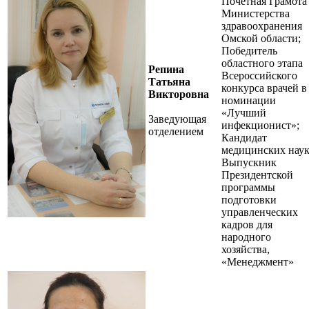
Почетная Грамота
Министерства
здравоохранения
Омской области;
Победитель
областного этапа
Репина
Всероссийского
Татьяна
конкурса врачей в
Викторовна
номинации
«Лучший
Заведующая
инфекционист»;
отделением
Кандидат
медицинских наук
Выпускник
Президентской
программы
подготовки
управленческих
кадров для
народного
хозяйства,
«Менеджмент»