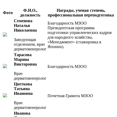
Ф.И.О.,
Награды, ученая степень,
Фото
должность
профессиональная переподготовка
Семенова
Благодарность МЗОО
Наталья
Президентская программа
Николаевна
подготовки управленческих кадров
для народного хозяйства,
Заведующая
«Менеджмент» (стажировка в
отделением, врач
Японии).
дерматовенеролог
Тарасова
Марина
Викторовна
Благодарность МЗОО
Врач
дерматовенеролог
Цветкова
Татьяна
Ивановна
Почетная Грамота МЗОО
Врач
дерматовенеролог
Иванова