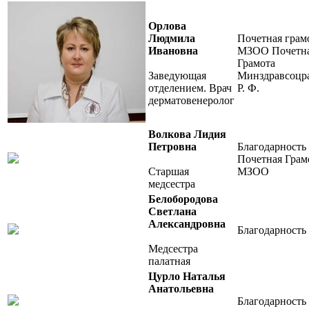
Орлова
Людмила
Почетная грам
Ивановна
МЗОО Почетн
Грамота
Заведующая
Минздравсоцр
отделением. Врач
Р. Ф.
дерматовенеролог
Волкова Лидия
Петровна
Благодарност
Почетная Грам
Старшая
МЗОО
медсестра
Белобородова
Светлана
Александровна
Благодарност
Медсестра
палатная
Цурло Наталья
Анатольевна
Благодарност