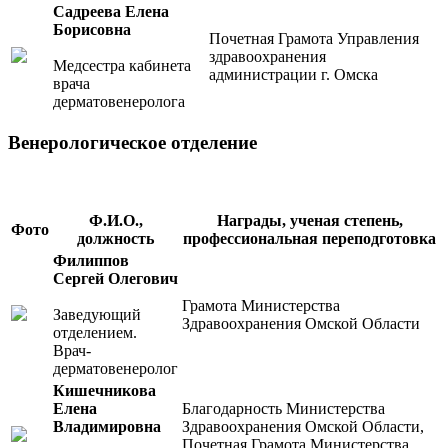
Садреева Елена
Борисовна
Почетная Грамота Управления
здравоохранения
Медсестра кабинета
администрации г. Омска
врача
дерматовенеролога
Венерологическое отделение
Ф.И.О.,
Награды, ученая степень,
Фото
должность
профессиональная переподготовка
Филиппов
Сергей Олегович
Грамота Министерства
Заведующий
Здравоохранения Омской Области
отделением.
Врач-
дерматовенеролог
Кишечникова
Елена
Благодарность Министерства
Владимировна
Здравоохранения Омской Области,
Почетная Грамота Министерства