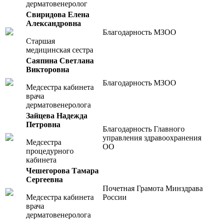
дерматовенеролог
Свиридова Елена
Александровна
Благодарность МЗОО
Старшая
медицинская сестра
Саяпина Светлана
Викторовна
Благодарность МЗОО
Медсестра кабинета
врача
дерматовенеролога
Зайцева Надежда
Петровна
Благодарность Главного
управления здравоохранения
Медсестра
ОО
процедурного
кабинета
Чешегорова Тамара
Сергеевна
Почетная Грамота Минздрава
Медсестра кабинета
России
врача
дерматовенеролога