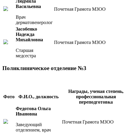
Людмила
Васильевна
Почетная Грамота МЗОО
Врач
дерматовенеролог
Засобенко
Надежда
Михайловна
Почетная Грамота МЗОО
Старшая
медсестра
Поликлиническое отделение №3
Награды, ученая степень,
Фото
Ф.И.О., должность
профессиональная
переподготовка
Федотова Ольга
Ивановна
Почетная Грамота МЗОО
Заведующий
отделением, врач