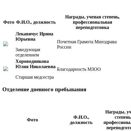
Награды, ученая степень,
Фото
Ф.И.О., должность
профессиональная
переподготовка
Лекавичус Ирина
Юрьевна
Почетная Грамота Минздрава
России
Заведующая
отделением
Хороводникова
Юлия Николаевна
Благодарность МЗОО
Старшая медсестра
Отделение дневного пребывания
Награды, у
Ф.И.О.,
степень
Фото
должность
профессиона
переподгот