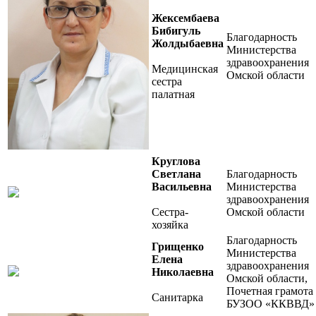
Жексембаева
Бибигуль
Благодарность
Жолдыбаевна
Министерства
здравоохранения
Медицинская
Омской области
сестра
палатная
Круглова
Светлана
Благодарность
Васильевна
Министерства
здравоохранения
Сестра-
Омской области
хозяйка
Благодарность
Грищенко
Министерства
Елена
здравоохранения
Николаевна
Омской области,
Почетная грамота
Санитарка
БУЗОО «ККВВД»